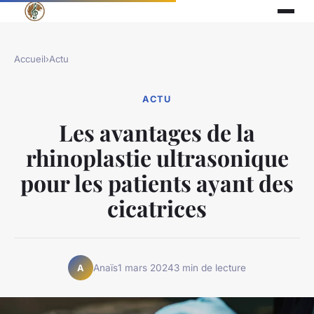
Accueil
›
Actu
ACTU
Les avantages de la
rhinoplastie ultrasonique
pour les patients ayant des
cicatrices
Anaïs
1 mars 2024
3 min de lecture
A