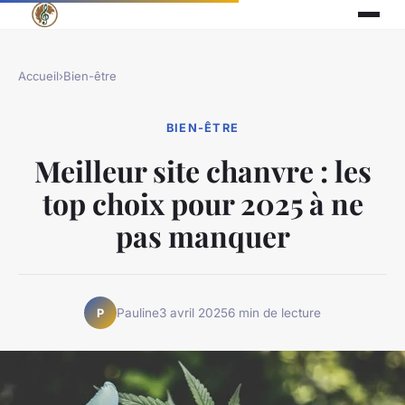
Accueil
›
Bien-être
BIEN-ÊTRE
Meilleur site chanvre : les
top choix pour 2025 à ne
pas manquer
Pauline
3 avril 2025
6 min de lecture
P