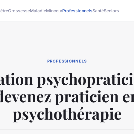
être
Grossesse
Maladie
Minceur
Professionnels
Santé
Seniors
PROFESSIONNELS
tion psychopratici
devenez praticien e
psychothérapie