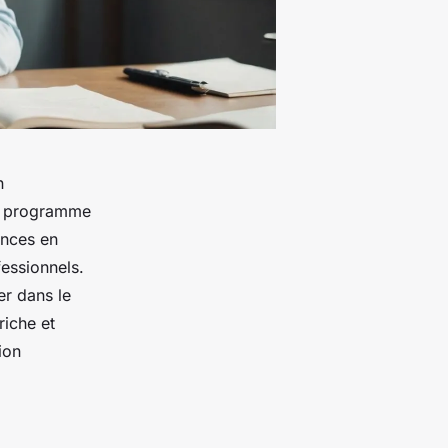
n
Ce programme
ences en
essionnels.
er dans le
riche et
ion