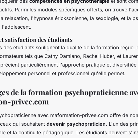
 acquérir des
compétences en psychothérapie
et sont com
ractifs. Parmi les modules spécifiques offerts, on trouve l
 la relaxation, l'hypnose éricksonienne, la sexologie, et la 
e l'adolescent.
t satisfaction des étudiants
des étudiants soulignent la qualité de la formation reçue, 
 formateurs tels que Cathy Damiano, Rachel Huber, et Lauren
précient particulièrement l'approche pratique et diversifiée
veloppement personnel et professionnel qu'elle permet.
ges de la formation psychopraticienne av
on-privee.com
sychopraticienne avec maformation-privee.com offre de n
ceux qui souhaitent
devenir psychopraticien
. L'un des pri
ible et la continuité pédagogique. Les étudiants peuvent s'ins