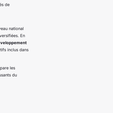
tés de
veau national
versifiées. En
éveloppement
ifs inclus dans
pare les
ssants du