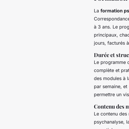
La
formation p
Correspondance 
à 3 ans. Le pro
principaux, cha
jours, facturés
Durée et str
Le programme 
complète et prat
des modules à la
par semaine, et 
permettre un vis
Contenu des m
Le contenu des m
psychanalyse, l