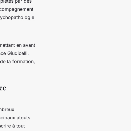
plétés par des
'accompagnement
psychopathologie
mettant en avant
ce Giudicelli.
 de la formation,
ec
ombreux
ncipaux atouts
crire à tout