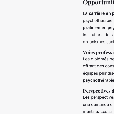
Opportunit
La
carrière en
psychothérapie e
praticien en p
institutions de 
organismes soc
Voies profess
Les diplômés peu
offrant des cons
équipes pluridis
psychothérapi
Perspectives d
Les perspective
une demande cro
mentale. Les sal